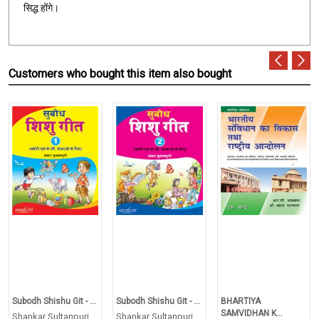
सिद्ध होंगे।
Customers who bought this item also bought
Subodh Shishu Git - ...
Subodh Shishu Git - ...
BHARTIYA
SAMVIDHAN K...
Shankar Sultanpuri
Shankar Sultanpuri