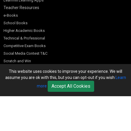
Learnflix Learning Apps
Teacher Resources
e-Books
School Books
Higher Academic Books
Technical & Professional
Competitive Exam Books
Social Media Contest T&C
Scratch and Win
Customer Account
This website uses cookies to improve your experience. We will
assume you are ok with this, but you can opt-out if you wish
Learn
Bookseller’s Login
Accept All Cookies
more
Register for Special Offers
Download Catalogue (PDF)
Download Pricelist
School Books
Download Catalogue (Excel)
Higher Education
S Chand HE books Pricelist 2026
K-8 2026
Vikas Pricelist 2026
ICSE/ISC 2026
School Books
SChand HE Catalogue 2026
CPD Corner
CBSE 9-12 – 2026
Higher Education