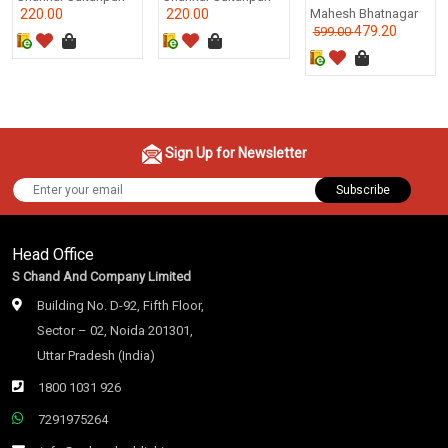
220.00
220.00
Mahesh Bhatnagar
479.20
599.00
Sign Up for Newsletter
Subscribe
Head Office
S Chand And Company Limited
Building No. D-92, Fifth Floor,
Sector – 02, Noida 201301,
Uttar Pradesh (India)
1800 1031 926
7291975264