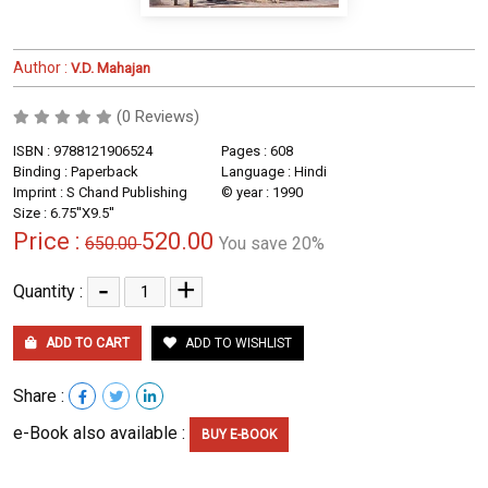
Author :
V.D. Mahajan
(0 Reviews)
ISBN : 9788121906524
Pages : 608
Binding : Paperback
Language : Hindi
Imprint : S Chand Publishing
© year : 1990
Size : 6.75''X9.5''
Price :
520.00
650.00
You save 20%
-
+
Quantity :
ADD TO CART
ADD TO WISHLIST
Share :
e-Book also available :
BUY E-BOOK