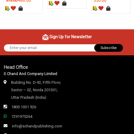
460.00
550.00
575.00
Sign Up for Newsletter
Subscribe
Head Office
S Chand And Company Limited
Building No. D-92, Fifth Floor,
Sector – 02, Noida 201301,
Uttar Pradesh (India)
1800 1031 926
7291975264
info@schandpublishing.com