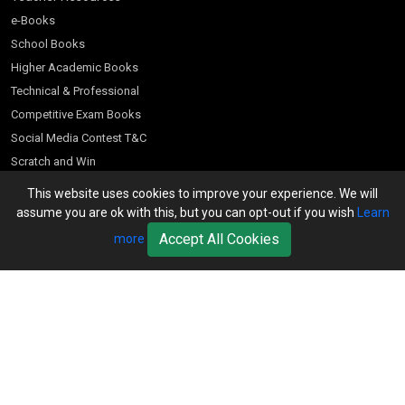
e-Books
School Books
Higher Academic Books
Technical & Professional
Competitive Exam Books
Social Media Contest T&C
Scratch and Win
Customer Account
This website uses cookies to improve your experience. We will
assume you are ok with this, but you can opt-out if you wish
Learn
Bookseller’s Login
Accept All Cookies
more
Register for Special Offers
Download Catalogue (PDF)
Download Pricelist
School Books
Download Catalogue (Excel)
Higher Education
S Chand HE books Pricelist 2026
K-8 2026
Vikas Pricelist 2026
ICSE/ISC 2026
School Books
SChand HE Catalogue 2026
CPD Corner
CBSE 9-12 – 2026
Higher Education
Student Corner
Vikas HE Catalogue 2026
S Chand - Civil & Mechanical Engineering 2026
Tech Professional