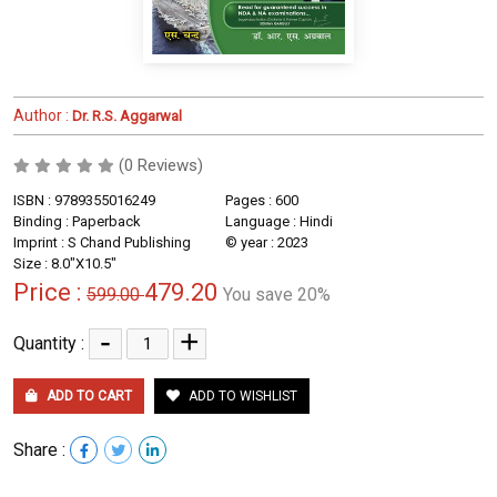
Author :
Dr. R.S. Aggarwal
(0 Reviews)
ISBN : 9789355016249
Pages : 600
Binding : Paperback
Language : Hindi
Imprint : S Chand Publishing
© year : 2023
Size : 8.0"X10.5"
Price :
479.20
599.00
You save 20%
-
+
Quantity :
ADD TO CART
ADD TO WISHLIST
Share :