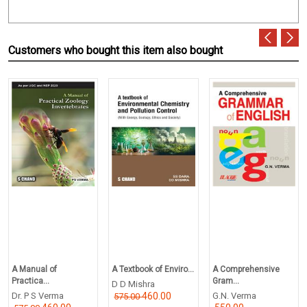
Customers who bought this item also bought
A Manual of
A Textbook of Enviro...
A Comprehensive
Practica...
Gram...
D D Mishra
Dr. P S Verma
460.00
G.N. Verma
575.00