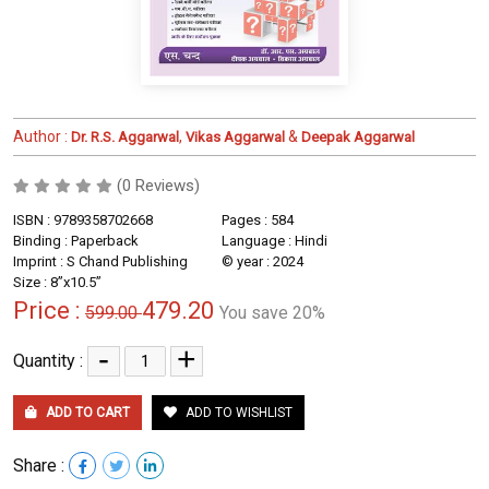
Author :
,
&
Dr. R.S. Aggarwal
Vikas Aggarwal
Deepak Aggarwal
(0 Reviews)
ISBN : 9789358702668
Pages : 584
Binding : Paperback
Language : Hindi
Imprint : S Chand Publishing
© year : 2024
Size : 8”x10.5”
Price :
479.20
599.00
You save 20%
-
+
Quantity :
ADD TO CART
ADD TO WISHLIST
Share :