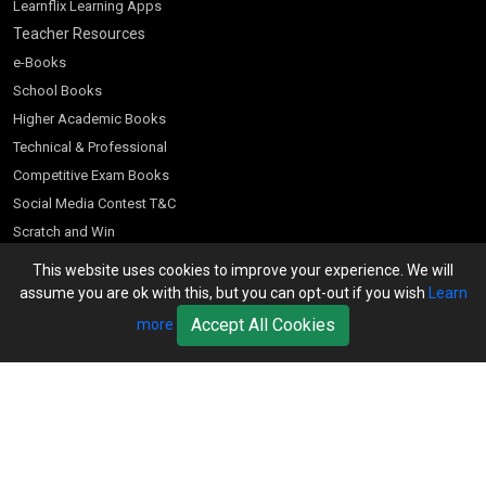
Learnflix Learning Apps
Teacher Resources
e-Books
School Books
Higher Academic Books
Technical & Professional
Competitive Exam Books
Social Media Contest T&C
Scratch and Win
Customer Account
This website uses cookies to improve your experience. We will
assume you are ok with this, but you can opt-out if you wish
Learn
Bookseller’s Login
Accept All Cookies
more
Register for Special Offers
Download Catalogue (PDF)
Download Pricelist
School Books
Download Catalogue (Excel)
Higher Education
S Chand HE books Pricelist 2026
K-8 2026
Vikas Pricelist 2026
ICSE/ISC 2026
School Books
SChand HE Catalogue 2026
CPD Corner
CBSE 9-12 – 2026