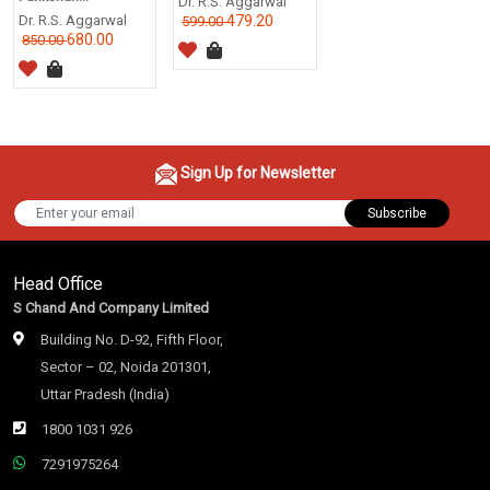
Dr. R.S. Aggarwal
Dr. R.S. Aggarwal
479.20
599.00
680.00
850.00
Sign Up for Newsletter
Subscribe
Head Office
S Chand And Company Limited
Building No. D-92, Fifth Floor,
Sector – 02, Noida 201301,
Uttar Pradesh (India)
1800 1031 926
7291975264