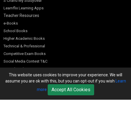
S Chand My StudyGear
Learnflix Learning Apps
Teacher Resources
e-Books
School Books
Higher Academic Books
Technical & Professional
Competitive Exam Books
Social Media Contest T&C
Scratch and Win
This website uses cookies to improve your experience. We will
Customer Account
assume you are ok with this, but you can opt-out if you wish
Learn
Bookseller’s Login
Accept All Cookies
more
Register for Special Offers
Download Catalogue (PDF)
Download Pricelist
School Books
Download Catalogue (Excel)
Higher Education
S Chand HE books Pricelist 2026
K-8 2026
Vikas Pricelist 2026
ICSE/ISC 2026