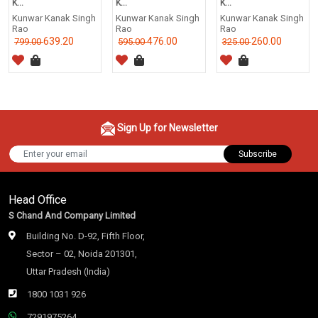
K...
K...
K...
Kunwar Kanak Singh
Kunwar Kanak Singh
Kunwar Kanak Singh
Rao
Rao
Rao
639.20
476.00
260.00
799.00
595.00
325.00
Sign Up for Newsletter
Subscribe
Head Office
S Chand And Company Limited
Building No. D-92, Fifth Floor,
Sector – 02, Noida 201301,
Uttar Pradesh (India)
1800 1031 926
7291975264