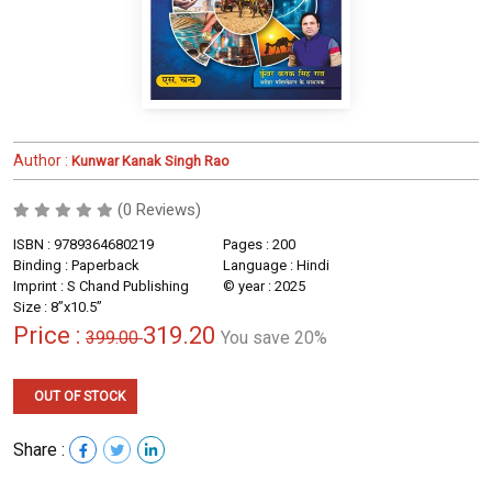
Author :
Kunwar Kanak Singh Rao
(0 Reviews)
ISBN : 9789364680219
Pages : 200
Binding : Paperback
Language : Hindi
Imprint : S Chand Publishing
© year : 2025
Size : 8”x10.5”
Price :
319.20
399.00
You save 20%
OUT OF STOCK
Share :