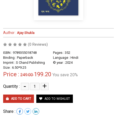
Author :
Ajay Shukla
(0 Reviews)
ISBN : 9789355018748
Pages : 352
Binding : Paperback
Language : Hindi
Imprint : S Chand Publishing
© year : 2024
Size : 6.50*9.25
Price :
199.20
249.00
You save 20%
-
+
Quantity :
ADD TO CART
ADD TO WISHLIST
Share :