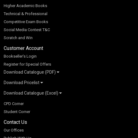
Higher Academic Books
Technical & Professional
Competitive Exam Books
Social Media Contest T&C
Scratch and Win
Customer Account
Bookseller’s Login
Register for Special Offers
Download Catalogue (PDF)
Download Pricelist
School Books
Download Catalogue (Excel)
Higher Education
S Chand HE books Pricelist 2026
K-8 2026
Vikas Pricelist 2026
ICSE/ISC 2026
School Books
SChand HE Catalogue 2026
CPD Corner
CBSE 9-12 – 2026
Higher Education
Student Corner
Vikas HE Catalogue 2026
S Chand - Civil & Mechanical Engineering 2026
Tech Professional
Contact Us
S Chand - Commerce & Management 2026
Vikas - Commerce & Management 2026
Competitive Books
S Chand - Competitive Examinations-TestPrep 2026
Our Offices
Vikas - Engineering & Technology 2026
Children Books
S Chand - Core Engineering & Computer Science 2026