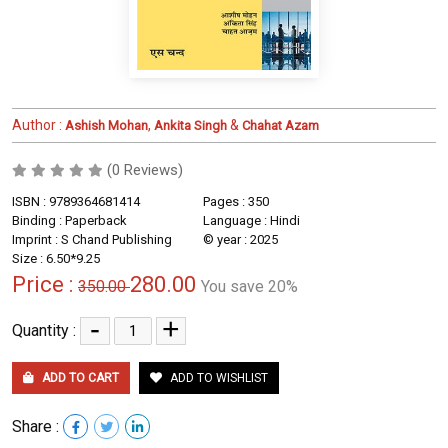
Author :
,
&
Ashish Mohan
Ankita Singh
Chahat Azam
(0 Reviews)
ISBN : 9789364681414
Pages : 350
Binding : Paperback
Language : Hindi
Imprint : S Chand Publishing
© year : 2025
Size : 6.50*9.25
Price :
280.00
350.00
You save 20%
-
+
Quantity :
ADD TO CART
ADD TO WISHLIST
Share :