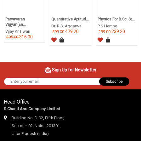
Paryavaran
Quantitative Aptitud...
Physics For B.Sc. St...
Vigyan(En...
Dr. R.S. Aggarwal
P S Hemne
Vijay Kr Tiwari
479.20
239.20
599.00
299.00
316.00
395.00
Sign Up for Newsletter
Subscribe
Head Office
S Chand And Company Limited
Building No. D-92, Fifth Floor,
Sector – 02, Noida 201301,
Uttar Pradesh (India)