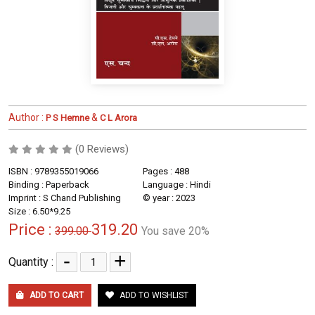
Author :
&
P S Hemne
C L Arora
(0 Reviews)
ISBN : 9789355019066
Pages : 488
Binding : Paperback
Language : Hindi
Imprint : S Chand Publishing
© year : 2023
Size : 6.50*9.25
Price :
319.20
399.00
You save 20%
-
+
Quantity :
ADD TO CART
ADD TO WISHLIST