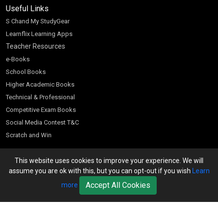
Useful Links
S Chand My StudyGear
Learnflix Learning Apps
Teacher Resources
e-Books
School Books
Higher Academic Books
Technical & Professional
Competitive Exam Books
Social Media Contest T&C
Scratch and Win
Customer Account
This website uses cookies to improve your experience. We will
Bookseller’s Login
assume you are ok with this, but you can opt-out if you wish
Learn
Register for Special Offers
Accept All Cookies
more
Download Catalogue (PDF)
Download Pricelist
School Books