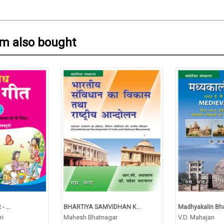
em also bought
 ...
BHARTIYA SAMVIDHAN K...
Madhyakalin Bh
ri
Mahesh Bhatnagar
V.D. Mahajan