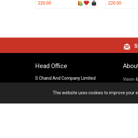
220.00
220.00
Si
Head Office
Abou
S Chand And Company Limited
Vision 
Corpora
Building No. D-92, Fifth Floor,
This website uses cookies to improve your ex
Sector – 02, Noida 201301,
Privacy
Uttar Pradesh (India)
Cookies
Publish
1800 1031 926
Terms &
7291975264
info@schandpublishing.com