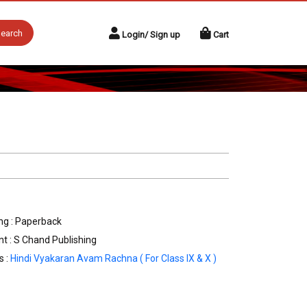
earch
Login/ Sign up
Cart
ng : Paperback
nt : S Chand Publishing
s :
Hindi Vyakaran Avam Rachna ( For Class IX & X )