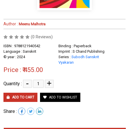
Author :
Meenu Malhotra
(0 Reviews)
ISBN : 9788121940542
Binding : Paperback
Language : Sanskrit
Imprint : S Chand Publishing
© year : 2024
Series :
Subodh Sanskrit
Vyakaran
Price :
₹ 455.00
-
+
Quantity :
ADD TO CART
ADD TO WISHLIST
Share :