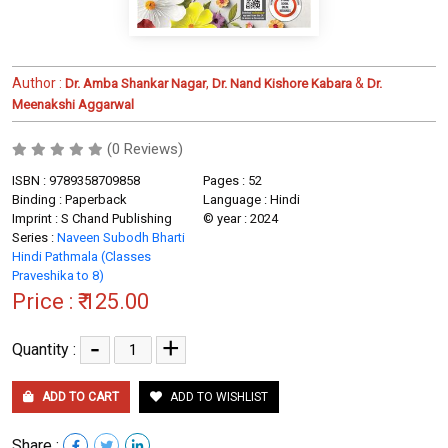
Author :
,
&
Dr. Amba Shankar Nagar
Dr. Nand Kishore Kabara
Dr.
Meenakshi Aggarwal
(0 Reviews)
ISBN : 9789358709858
Pages : 52
Binding : Paperback
Language : Hindi
Imprint : S Chand Publishing
© year : 2024
Series :
Naveen Subodh Bharti
Hindi Pathmala (Classes
Praveshika to 8)
Price :
₹ 125.00
-
+
Quantity :
ADD TO CART
ADD TO WISHLIST
Share :