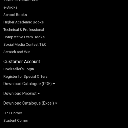
e-Books
School Books
Higher Academic Books
Technical & Professional
Competitive Exam Books
Social Media Contest T&C
Scratch and Win
Customer Account
Bookseller’s Login
Register for Special Offers
Download Catalogue (PDF)
Download Pricelist
School Books
Download Catalogue (Excel)
Higher Education
S Chand HE books Pricelist 2026
K-8 2026
Vikas Pricelist 2026
ICSE/ISC 2026
School Books
SChand HE Catalogue 2026
CPD Corner
CBSE 9-12 – 2026
Higher Education
Student Corner
Vikas HE Catalogue 2026
S Chand - Civil & Mechanical Engineering 2026
Tech Professional